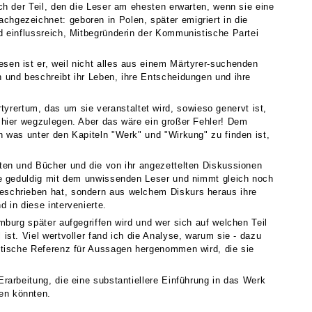
ch der Teil, den die Leser am ehesten erwarten, wenn sie eine
hgezeichnet: geboren in Polen, später emigriert in die
d einflussreich, Mitbegründerin der Kommunistische Partei
sen ist er, weil nicht alles aus einem Märtyrer-suchenden
 und beschreibt ihr Leben, ihre Entscheidungen und ihre
rertum, das um sie veranstaltet wird, sowieso genervt ist,
h hier wegzulegen. Aber das wäre ein großer Fehler! Dem
n was unter den Kapiteln "Werk" und "Wirkung" zu finden ist,
ften und Bücher und die von ihr angezettelten Diskussionen
ise geduldig mit dem unwissenden Leser und nimmt gleich noch
geschrieben hat, sondern aus welchem Diskurs heraus ihre
 in diese intervenierte.
mburg später aufgegriffen wird und wer sich auf welchen Teil
ist. Viel wertvoller fand ich die Analyse, warum sie - dazu
retische Referenz für Aussagen hergenommen wird, die sie
rarbeitung, die eine substantiellere Einführung in das Werk
en könnten.