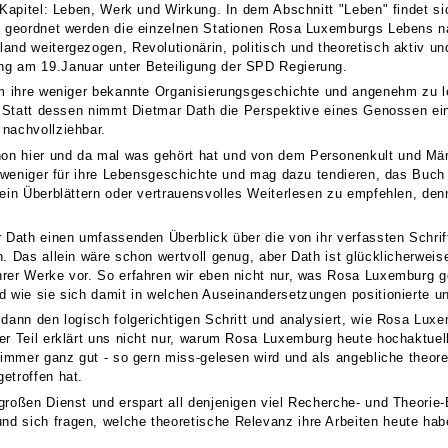
 Kapitel: Leben, Werk und Wirkung. In dem Abschnitt "Leben" findet si
h geordnet werden die einzelnen Stationen Rosa Luxemburgs Lebens nac
and weitergezogen, Revolutionärin, politisch und theoretisch aktiv un
g am 19.Januar unter Beteiligung der SPD Regierung.
um ihre weniger bekannte Organisierungsgeschichte und angenehm zu le
d. Statt dessen nimmt Dietmar Dath die Perspektive eines Genossen ein
nachvollziehbar.
 hier und da mal was gehört hat und von dem Personenkult und Märty
ll weniger für ihre Lebensgeschichte und mag dazu tendieren, das Buc
 ein Überblättern oder vertrauensvolles Weiterlesen zu empfehlen, den
r Dath einen umfassenden Überblick über die von ihr verfassten Schri
n. Das allein wäre schon wertvoll genug, aber Dath ist glücklicherwe
rer Werke vor. So erfahren wir eben nicht nur, was Rosa Luxemburg 
 wie sie sich damit in welchen Auseinandersetzungen positionierte und
dann den logisch folgerichtigen Schritt und analysiert, wie Rosa Luxe
r Teil erklärt uns nicht nur, warum Rosa Luxemburg heute hochaktuell 
a immer ganz gut - so gern miss-gelesen wird und als angebliche theo
etroffen hat.
roßen Dienst und erspart all denjenigen viel Recherche- und Theorie-E
d sich fragen, welche theoretische Relevanz ihre Arbeiten heute hab