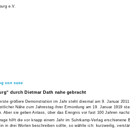
urg e.V.
og von suse
rg“ durch Dietmar Dath nahe gebracht
 erste größere Demonstration im Jahr steht diesmal am 9. Januar 2011 
eitlicher Nähe zum Jahrestag ihrer Ermordung am 19. Januar 1919 sta
n. Aber sie geben Anlass, über das Ereignis vor fast 100 Jahren nac
rage hilft die vor knapp einem Jahr im Suhrkamp-Verlag erschienene 
n in drei Worten beschreiben sollte, so wählte ich: kurzweilig, verstän