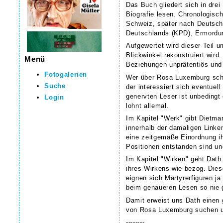
Das Buch gliedert sich in drei
Biografie lesen. Chronologisc
Schweiz, später nach Deutschl
Deutschlands (KPD), Ermordun
Aufgewertet wird dieser Teil 
Blickwinkel rekonstruiert wir
Menü
Beziehungen unprätentiös und 
Fotogalerien
Wer über Rosa Luxemburg schon
Suche
der interessiert sich eventue
genervten Leser ist unbedingt
Login
lohnt allemal.
Im Kapitel "Werk" gibt Dietma
innerhalb der damaligen Linke
eine zeitgemäße Einordnung ih
Positionen entstanden sind und
Im Kapitel "Wirken" geht Dath 
ihres Wirkens wie bezog. Diese
eignen sich Märtyrerfiguren j
beim genaueren Lesen so nie g
Damit erweist uns Dath einen g
von Rosa Luxemburg suchen un
--------