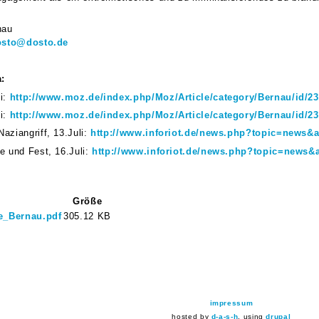
nau
osto@dosto.de
:
li:
http://www.moz.de/index.php/Moz/Article/category/Bernau/id/2
li:
http://www.moz.de/index.php/Moz/Article/category/Bernau/id/2
aziangriff, 13.Juli:
http://www.inforiot.de/news.php?topic=news&a
e und Fest, 16.Juli:
http://www.inforiot.de/news.php?topic=news&a
Größe
e_Bernau.pdf
305.12 KB
impressum
hosted by
d-a-s-h
, using
drupal