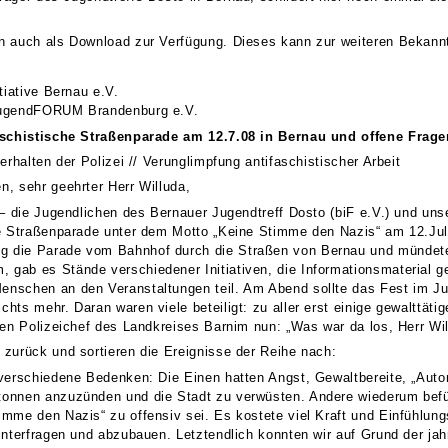
n auch als Download zur Verfügung. Dieses kann zur weiteren Bekann
tiative Bernau e.V.
JugendFORUM Brandenburg e.V.
faschistische Straßenparade am 12.7.08 in Bernau und offene Frage
erhalten der Polizei // Verunglimpfung antifaschistischer Arbeit
, sehr geehrter Herr Willuda,
 – die Jugendlichen des Bernauer Jugendtreff Dosto (biF e.V.) und un
e Straßenparade unter dem Motto „Keine Stimme den Nazis“ am 12.Juli 
die Parade vom Bahnhof durch die Straßen von Bernau und mündete 
gab es Stände verschiedener Initiativen, die Informationsmaterial 
nschen an den Veranstaltungen teil. Am Abend sollte das Fest im Jug
ts mehr. Daran waren viele beteiligt: zu aller erst einige gewalttäti
hen Polizeichef des Landkreises Barnim nun: „Was war da los, Herr Wi
zurück und sortieren die Ereignisse der Reihe nach:
 verschiedene Bedenken: Die Einen hatten Angst, Gewaltbereite, „Au
onnen anzuzünden und die Stadt zu verwüsten. Andere wiederum befür
imme den Nazis“ zu offensiv sei. Es kostete viel Kraft und Einfühlung
interfragen und abzubauen. Letztendlich konnten wir auf Grund der j