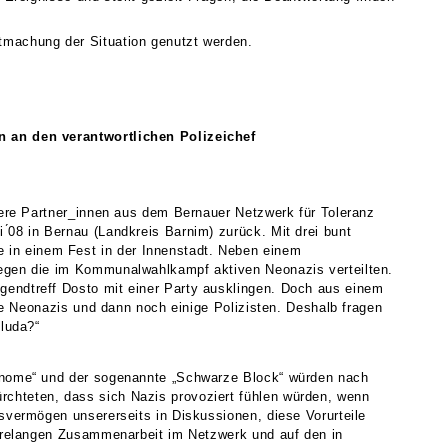
tmachung der Situation genutzt werden.
n an den verantwortlichen Polizeichef
sere Partner_innen aus dem Bernauer Netzwerk für Toleranz
́08 in Bernau (Landkreis Barnim) zurück. Mit drei bunt
in einem Fest in der Innenstadt. Neben einem
gegen die im Kommunalwahlkampf aktiven Neonazis verteilten.
endtreff Dosto mit einer Party ausklingen. Doch aus einem
ge Neonazis und dann noch einige Polizisten. Deshalb fragen
lluda?“
tonome“ und der sogenannte „Schwarze Block“ würden nach
chteten, dass sich Nazis provoziert fühlen würden, wenn
svermögen unsererseits in Diskussionen, diese Vorurteile
ahrelangen Zusammenarbeit im Netzwerk und auf den in