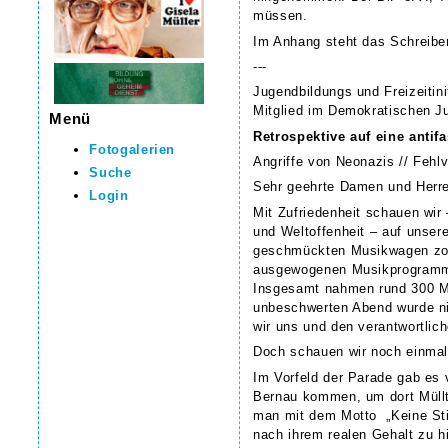
müssen.
Im Anhang steht das Schreibe
---
Jugendbildungs­ und Freizeitini
Mitglied im Demokratischen 
Menü
Retrospektive auf eine anti
Fotogalerien
Angriffe von Neonazis // Fehlv
Suche
Sehr geehrte Damen und Herren
Login
Mit Zufriedenheit schauen wir
und Weltoffenheit – auf unser
geschmückten Musikwagen zog 
ausgewogenen Musikprogramm, 
Insgesamt nahmen rund 300 Me
unbeschwerten Abend wurde nich
wir uns und den verantwortlic
Doch schauen wir noch einmal 
Im Vorfeld der Parade gab es
Bernau kommen, um dort Müllt
man mit dem Motto ­ „Keine St
nach ihrem realen Gehalt zu h