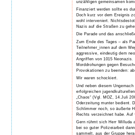
unzähligen gemeinsamen kommu
Finanziert werden sollte es du
Doch kurz vor dem Ereignis zog
wohl interveniert. Nichtsdest
Nazis auf die Straßen zu gehe
Die Parade und das anschließe
Zum Ende des Tages – als Par
Teilnehmer_innen auf dem Weg 
aggressive, eindeutig dem ne
Angriffen von 10­15 Neonazis.
Morddrohungen gegen Besucher
Provokationen zu beenden: ab
Wir waren schockiert.
Und neben diesem Ungemach stü
erfolgreichen jugendkulturelle
„Chaos“ (Vgl. MOZ, 14.Juli 20
Oderzeitung munter bedient. D
Schlimmer noch, so äußerte He
Rechts verzeichnet habe. Auf 
Gern rühmt sich Herr Willuda 
bei so guter Polizeiarbeit da
sammelt, aus der Gruppe hera