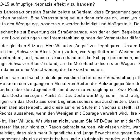
10-15 aufmüpfige Neonazis effektiv zu handeln?
 Landesaktionsplan Barnim zeigte außerdem, dass Engagement gegen 
hen passiert. Eine Veranstaltung sei nur dann erfolgreich, wenn „es 
 in den Weg gelegt, sondern sie werden beleidigt und bloßgestellt. Da
echerche zur Bewertung der Straßenparade, von der er dem Begleitau
kel der Lokalzeitungen und Internetankündigungen der Veranstalter dif
 der gleichen Sitzung: Herr Willudas „Angst“ vor Legofiguren. Unsere Pa
und dem „Schwarzen Block (s.o.) zu tun, wie Vogelfutter mit Waschma
onfrontiert, und, haben es kurzerhand auf die Schippe genommen, in
engl. Schwarzer Block“) stand, an die Motorhaube des ersten Wagens k
da dahinter eine Verschwörung der Linksextremisten.
hen, wer und welche Ideologie wirklich hinter dieser Veranstaltung ste
wie sie in den vergangenen Monat von Seiten der Polizei gegenüber d
erchen über den Jugendtreff, um diesen zu verunglimpfen. Zwei Punkt
er das Dosto herzogen. Punkt 2.: Das Dosto war Mitglied im frisch auf
gen um das Dosto aus dem Begleitausschuss auszuschließen. Dass si
remisten abstempelt, und diese auf eine Stufe mit Neonazis stellt, is
chts aussehen, wenn den Wenigen mit Courage verwehrt wird, ihre 
ibt, Herr Willuda. Wir wissen nicht, warum Sie NPD-Quellen mit der Re
serer Haustür nicht zur Räson gebracht wurden, wir wissen nicht, war
u beiträgt, dass sich mehr Jugendliche und junge Erwachsene gegen
ngagement als ein extremistisches und zu kriminalisierendes zu bran