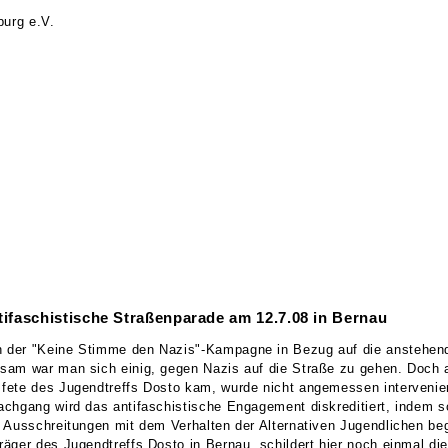
urg e.V.
tifaschistische Straßenparade am 12.7.08 in Bernau
 der "Keine Stimme den Nazis"-Kampagne in Bezug auf die anstehen
sam war man sich einig, gegen Nazis auf die Straße zu gehen. Doch 
ete des Jugendtreffs Dosto kam, wurde nicht angemessen interveniert.
chgang wird das antifaschistische Engagement diskreditiert, indem s
 Ausschreitungen mit dem Verhalten der Alternativen Jugendlichen be
ger des Jugendtreffs Dosto in Bernau, schildert hier noch einmal die 