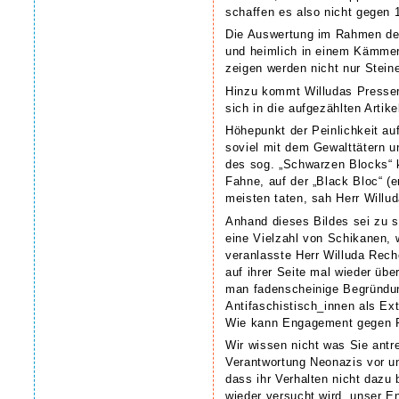
schaffen es also nicht gegen 
Die Auswertung im Rahmen des
und heimlich in einem Kämmerc
zeigen werden nicht nur Steine
Hinzu kommt Willudas Presser
sich in die aufgezählten Arti
Höhepunkt der Peinlichkeit auf
soviel mit dem Gewalttätern 
des sog. „Schwarzen Blocks“ k
Fahne, auf der „Black Bloc“ (
meisten taten, sah Herr Willu
Anhand dieses Bildes sei zu se
eine Vielzahl von Schikanen, 
veranlasste Herr Willuda Rech
auf ihrer Seite mal wieder üb
man fadenscheinige Begründun
Antifaschistisch_innen als Ext
Wie kann Engagement gegen Re
Wir wissen nicht was Sie antre
Verantwortung Neonazis vor un
dass ihr Verhalten nicht daz
wieder versucht wird, unser E