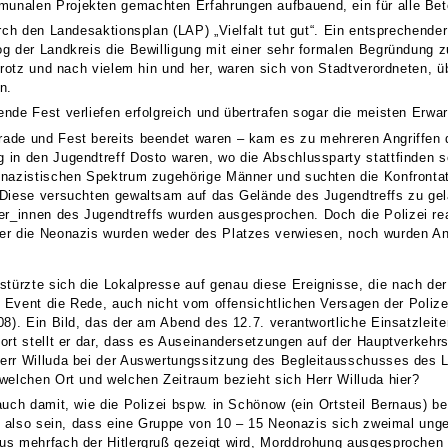
nalen Projekten gemachten Erfahrungen aufbauend, ein für alle Betei
rch den Landesaktionsplan (LAP) „Vielfalt tut gut“. Ein entsprechende
 der Landkreis die Bewilligung mit einer sehr formalen Begründung zur
otrotz und nach vielem hin und her, waren sich von Stadtverordneten, 
n.
nde Fest verliefen erfolgreich und übertrafen sogar die meisten Erwa
ade und Fest bereits beendet waren – kam es zu mehreren Angriffen 
in den Jugendtreff Dosto waren, wo die Abschlussparty stattfinden so
onazistischen Spektrum zugehörige Männer und suchten die Konfronta
 Diese versuchten gewaltsam auf das Gelände des Jugendtreffs zu gel
_innen des Jugendtreffs wurden ausgesprochen. Doch die Polizei reag
er die Neonazis wurden weder des Platzes verwiesen, noch wurden A
rzte sich die Lokalpresse auf genau diese Ereignisse, die nach der
n Event die Rede, auch nicht vom offensichtlichen Versagen der Polize
08). Ein Bild, das der am Abend des 12.7. verantwortliche Einsatzleit
ort stellt er dar, dass es Auseinandersetzungen auf der Hauptverkehrs
rr Willuda bei der Auswertungssitzung des Begleitausschusses des LA
welchen Ort und welchen Zeitraum bezieht sich Herr Willuda hier?
auch damit, wie die Polizei bspw. in Schönow (ein Ortsteil Bernaus) b
nn also sein, dass eine Gruppe von 10 – 15 Neonazis sich zweimal ung
us mehrfach der Hitlergruß gezeigt wird, Morddrohung ausgesprochen 