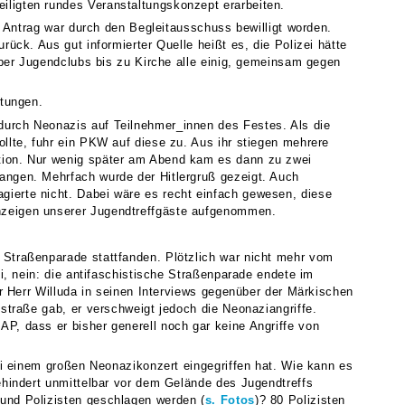
ligten rundes Veranstaltungskonzept erarbeiten.
r Antrag war durch den Begleitausschuss bewilligt worden.
ück. Aus gut informierter Quelle heißt es, die Polizei hätte
über Jugendclubs bis zu Kirche alle einig, gemeinsam gegen
rtungen.
durch Neonazis auf Teilnehmer_innen des Festes. Als die
llte, fuhr ein PKW auf diese zu. Aus ihr stiegen mehrere
tion. Nur wenig später am Abend kam es dann zu zwei
angen. Mehrfach wurde der Hitlergruß gezeigt. Auch
ierte nicht. Dabei wäre es recht einfach gewesen, diese
nzeigen unserer Jugendtreffgäste aufgenommen.
 Straßenparade stattfanden. Plötzlich war nicht mehr vom
i, nein: die antifaschistische Straßenparade endete im
er Herr Willuda in seinen Interviews gegenüber der Märkischen
straße gab, er verschweigt jedoch die Neonaziangriffe.
P, dass er bisher generell noch gar keine Angriffe von
ei einem großen Neonazikonzert eingegriffen hat. Wie kann es
ehindert unmittelbar vor dem Gelände des Jugendtreffs
und Polizisten geschlagen werden (
s. Fotos
)? 80 Polizisten