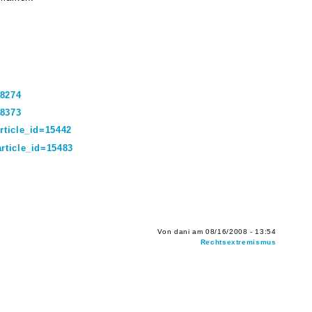
38274
38373
rticle_id=15442
rticle_id=15483
Von dani am 08/16/2008 - 13:54
Rechtsextremismus