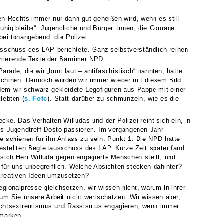
Rechts immer nur dann gut geheißen wird, wenn es still
ruhig bleibe“. Jugendliche und Bürger_innen, die Courage
bei tonangebend: die Polizei.
sschuss des LAP berichtete. Ganz selbstverständlich reihen
famierende Texte der Barnimer NPD.
rade, die wir „bunt­ laut – antifaschistisch“ nannten, hatte
schinen. Dennoch wurden wir immer wieder mit diesem Bild
dem wir schwarz gekleidete Legofiguren aus Pappe mit einer
lebten (
s. Foto
). Statt darüber zu schmunzeln, wie es die
cke. Das Verhalten Willudas und der Polizei reiht sich ein, in
es Jugendtreff Dosto passieren. Im vergangenen Jahr
e schienen für ihn Anlass zu sein: Punkt 1. Die NPD hatte
gestellten Begleitausschuss des LAP. Kurze Zeit später fand
ch Herr Willuda gegen engagierte Menschen stellt, und
t für uns unbegreiflich. Welche Absichten stecken dahinter?
kreativen Ideen umzusetzen?
gionalpresse gleichsetzen, wir wissen nicht, warum in ihrer
um Sie unsere Arbeit nicht wertschätzen. Wir wissen aber,
 Rechtsextremismus und Rassismus engagieren, wenn immer
dmarken.