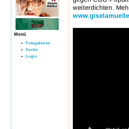
weiterdichten. Meh
www.giselamuelle
Menü
Fotogalerien
Suche
Login