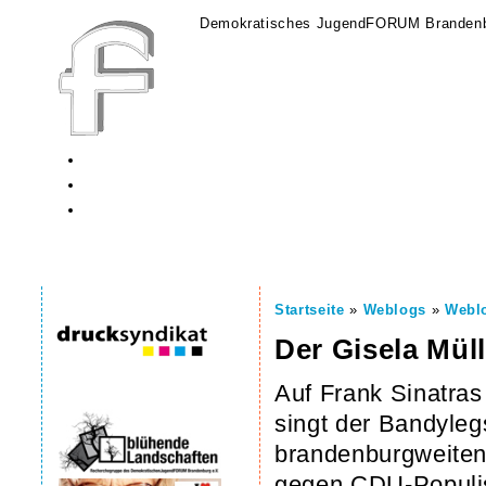
Demokratisches JugendFORUM Brandenb
Startseite
»
Weblogs
»
Webl
Der Gisela Mül
Auf Frank Sinatras
singt der Bandyle
brandenburgweiten 
gegen CDU-Populis