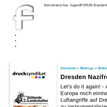
Demokratisches JugendFORUM Brandenb
Startseite
»
Weblogs
»
Webl
Dresden Nazifr
Let's do it again!
Europa noch einmal
Luftangriffe auf D
zu instrumentalisi