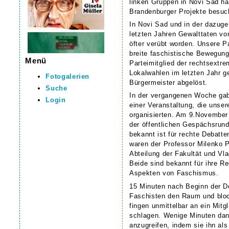
linken Gruppen in Novi Sad 
Brandenburger Projekte besuc
In Novi Sad und in der dazuge
letzten Jahren Gewalttaten vo
öfter verübt worden. Unsere P
breite faschistische Bewegung
Menü
Parteimitglied der rechtsextr
Lokalwahlen im letzten Jahr 
Fotogalerien
Bürgermeister abgelöst.
Suche
In der vergangenen Woche gab
Login
einer Veranstaltung, die unser
organisierten. Am 9.November 
der öffentlichen Gespächsrund
bekannt ist für rechte Debatt
waren der Professor Milenko P
Abteilung der Fakultät und Vl
Beide sind bekannt für ihre R
Aspekten von Faschismus.
15 Minuten nach Beginn der De
Faschisten den Raum und bloc
fingen unmittelbar an ein Mitg
schlagen. Wenige Minuten dan
anzugreifen, indem sie ihn a