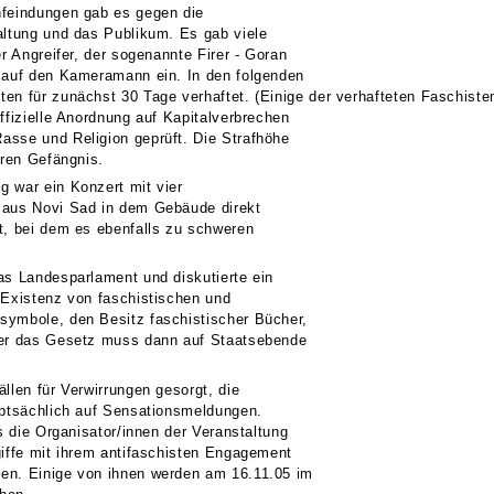
nfeindungen gab es gegen die
altung und das Publikum. Es gab viele
er Angreifer, der sogenannte Firer - Goran
e auf den Kameramann ein. In den folgenden
en für zunächst 30 Tage verhaftet. (Einige der verhafteten Faschiste
ffizielle Anordnung auf Kapitalverbrechen
asse und Religion geprüft. Die Strafhöhe
hren Gefängnis.
 war ein Konzert mit vier
 aus Novi Sad in dem Gebäude direkt
t, bei dem es ebenfalls zu schweren
as Landesparlament und diskutierte ein
 Existenz von faschistischen und
symbole, den Besitz faschistischer Bücher,
ber das Gesetz muss dann auf Staatsebende
llen für Verwirrungen gesorgt, die
uptsächlich auf Sensationsmeldungen.
ss die Organisator/innen der Veranstaltung
giffe mit ihrem antifaschisten Engagement
en. Einige von ihnen werden am 16.11.05 im