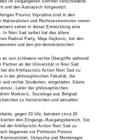
haben im vergangenen Sommer verschiedene
ht und den Austausch fortgesetzt.
hörigen Provinz Vojvodina sind in den
n Nationalisten und Rechtsextremisten immer
artnern sehen in dieser Entwicklung eine
. In Novi Sad selbst hat das ältere
emen Radical Party, Maja Gojkovic, bei den
gewonnen und den pro-demokratischen
 es nun schhwere rechte Übergriffe während
e Partner an der Universität in Novi Sad
hat die Antifascistic Action Novi Sad zu
e in der philosophischen Fakultät, die
en und rechte Studenten, eingeladen. Gäste
erovic, Leiter der philosophischen
adimir Markovic, Soziologe aus Belgrad.
echerchen zu historischen und aktuellen
batte, gegen 20 Uhr, betraten circa 20
kierten den Eingangs-/Ausgangsbereich. Sie
lied der Antifacistic Action Novi Sad zu
ach begannen sie Professor Perovic
ls Kommunisten, Ustascha und Montenegro