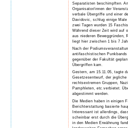
Separatisten beschimpften. A
Organisator/innen der Veranst
verbale Übergriffe und einer d
Davidovic, schlug einige Mal
zwei Tagen wurden 15 Faschist
Während dieser Zeit wird auf o
aus niederen Beweggründen, R
liegt hier zwischen 1 bis 7 Ja
Nach der Podiumsveranstaltung
antifaschistischen Punkbands
gegenüber der Fakultät geplan
Übergriffen kam.
Gestern, am 15.11.05, tagte d
Gesetzesentwurf, der jegliche
rechtsextremen Gruppen, Nazi
Pamphleten, etc.verbietet. Ü
abgestimmt werden.
Die Medien haben in einigen Fä
Berichterstattung basierte ha
Interessant ist allerdings, da
scheinbar erst durch die Über
in den Medien Erwähnung fand