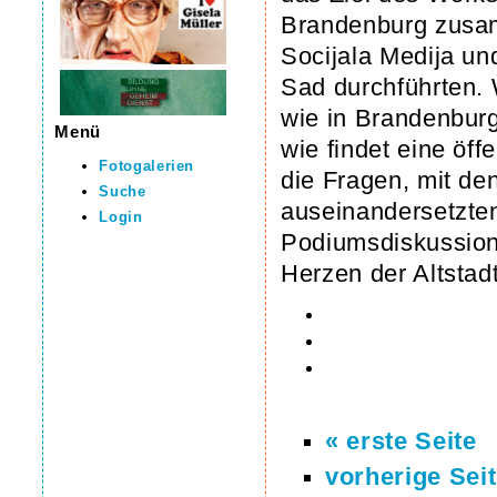
Brandenburg zus
Socijala Medija un
Sad durchführten. 
wie in Brandenbur
Menü
wie findet eine öf
Fotogalerien
die Fragen, mit den
Suche
auseinandersetzte
Login
Podiumsdiskussion
Herzen der Altstad
« erste Seite
vorherige Sei