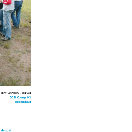
 02/14/2005 - 03:43
DJB Camp 03
Thumbnail
g
drupal