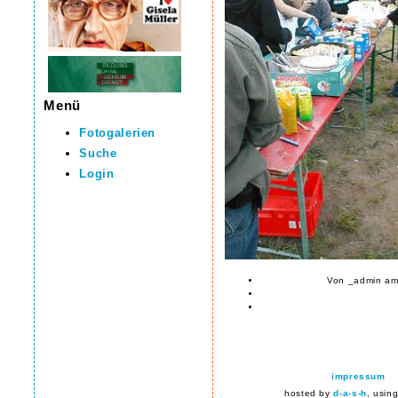
Menü
Fotogalerien
Suche
Login
Von _admin am
impressum
hosted by
d-a-s-h
, usin