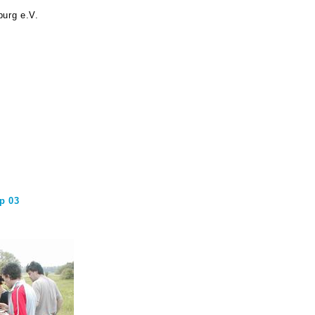
urg e.V.
p 03