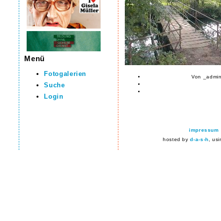
Menü
Fotogalerien
Von _admin
Suche
Login
impressum
hosted by
d-a-s-h
, us