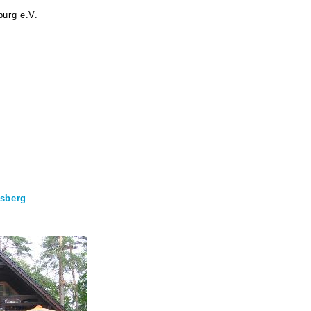
urg e.V.
sberg