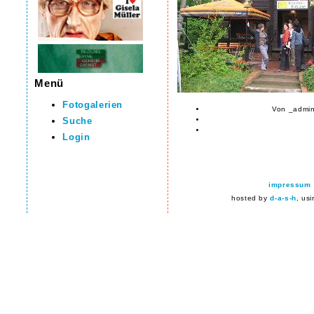
Menü
Fotogalerien
Von _admin
Suche
Login
impressum
hosted by
d-a-s-h
, us