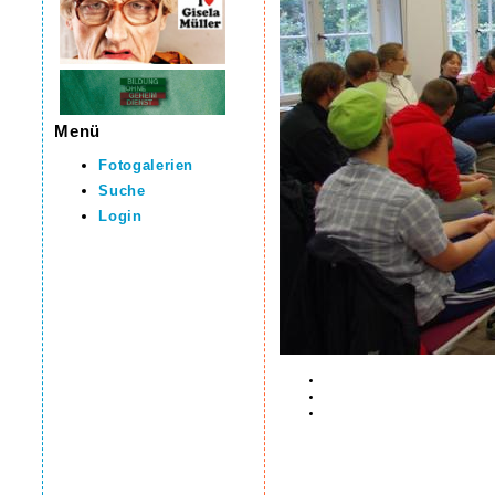
Menü
Fotogalerien
Suche
Login