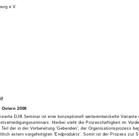
urg e.V.
i!
 Ostern 2008
sierte DJB Seminar ist eine konzeptionell weiterentwickelte Variante 
tverteidigungsseminars. Hierbei steht die Prozesshaftigkeit im Vorder
eil der in der Vorbereitung 'Gebenden'; der Organisationsprozess begi
tlich extern vorgefertigten 'Endprodukts'. Somit ist der Prozess zur