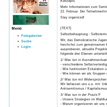
Konzepts.
Mehr Informationen zum Semina
22. Februar. Der TeilnehmerIn
Stay organized!
Menü
[TEXT]
Selbstbehauptung - Selbsterm
Fotogalerien
Wir, das Demokratische Jugend
Suche
herzlichst zum gemeinsamen K
Login
ausprobieren, aktuelle Proje
folgende drei Ebenen unterteilt
1/ Was tun in Ausnahmesituat
- verschiedene Selbstverteidig
- Wie funktioniert Eskalation 
- Wie können wir als Gruppen
2/ Was tun mit Widersprüchen
Wir befassen uns u.a. mit: li
Antisemitismus / Kapitalismus
3/ Was tun in der Praxis?!
- Unsere Strategien im Wahlk
- Warum organisieren wir uns 