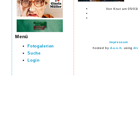
Von Knut am 05/03/
Menü
impressum
Fotogalerien
hosted by
d-a-s-h
, using
dr
Suche
Login