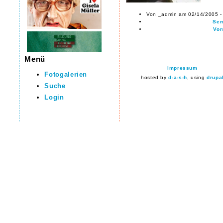
Von _admin am 02/14/2005 -
Sem
Vor
Menü
impressum
Fotogalerien
hosted by
d-a-s-h
, using
drupa
Suche
Login